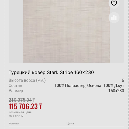
Турецкий ковёр Stark Stripe 160x230
Высота ворса (мм.)
6
Состав
100% Полиэстер, Основа: 100% Джут
Размер
160x230
210 375.04
₸
115 706.23
₸
Розничная цена
за 1 пог. м.
Кол-во
Цена