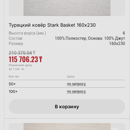
Турецкий ковёр Stark Basket 160х230
Высота ворса (мм.)
6
Состав
100% Полиэстер, Основа: 100% Джут
Размер
160x230
210 375.04
₸
115 706.23
₸
Розничная цена
за 1 пог. м.
Кол-во
Цена
50+
по запросу
100+
по запросу
В корзину