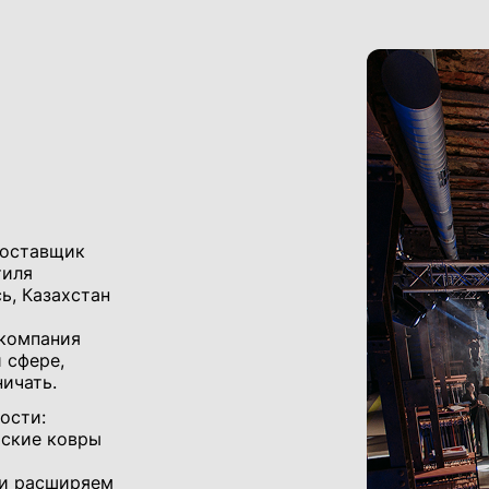
поставщик
тиля
ь, Казахстан
 компания
 сфере,
ичать.
ости:
йские ковры
 и расширяем