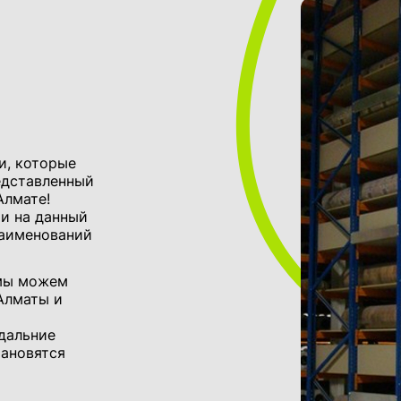
и, которые
едставленный
Алмате!
и на данный
наименований
 мы можем
Алматы и
 дальние
ановятся