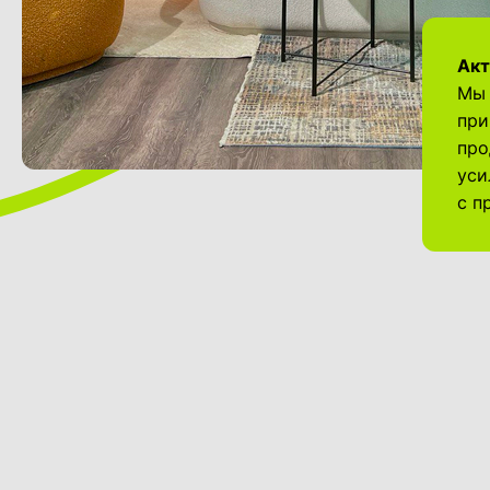
Акт
Мы 
при
про
уси
с п