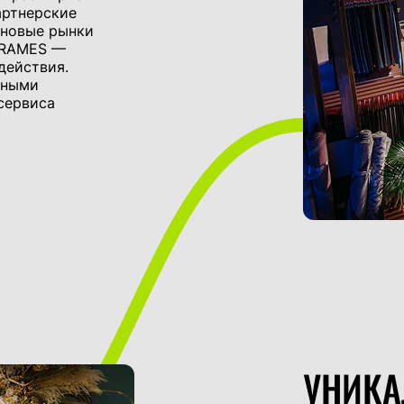
артнерские
 новые рынки
FRAMES —
действия.
нными
сервиса
УНИКА