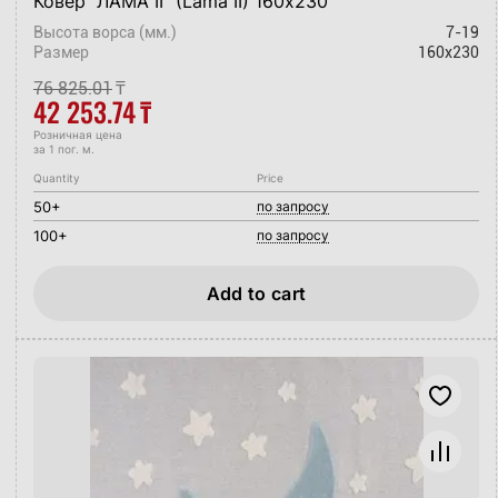
Ковёр "ЛАМА II" (Lama II) 160х230
Высота ворса (мм.)
7-19
Размер
160x230
76 825.01
₸
42 253.74
₸
Розничная цена
за 1 пог. м.
Quantity
Price
50+
по запросу
100+
по запросу
Add to cart