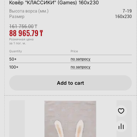
Ковёр "КЛАССИКИ" (Games) 160х230
Высота ворса (мм.)
7-19
Размер
160x230
161 756.00
₸
88 965.79
₸
Розничная цена
за 1 пог. м.
Quantity
Price
50+
по запросу
100+
по запросу
Add to cart