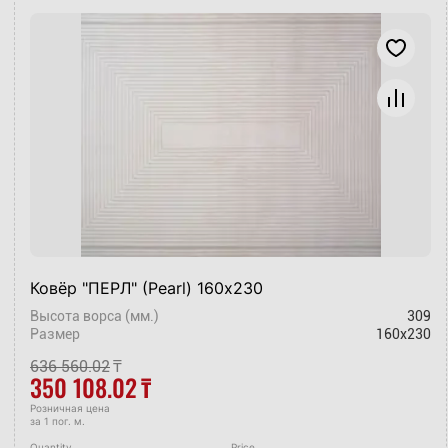
Ковёр "ПЕРЛ" (Pearl) 160х230
Высота ворса (мм.)
309
Размер
160x230
636 560.02
₸
350 108.02
₸
Розничная цена
за 1 пог. м.
Quantity
Price