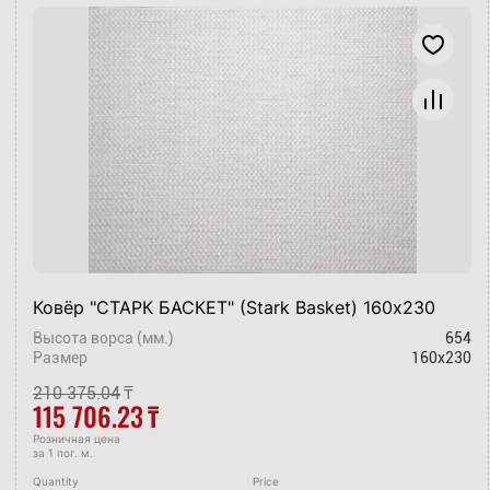
Ковёр "СТАРК БАСКЕТ" (Stark Basket) 160х230
Высота ворса (мм.)
654
Размер
160x230
210 375.04
₸
115 706.23
₸
Розничная цена
за 1 пог. м.
Quantity
Price