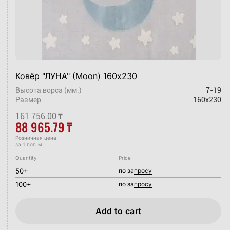
Ковёр "ЛУНА" (Moon) 160х230
Высота ворса (мм.)
7-19
Размер
160x230
161 756.00
₸
88 965.79
₸
Розничная цена
за 1 пог. м.
Quantity
Price
50+
по запросу
100+
по запросу
Add to cart