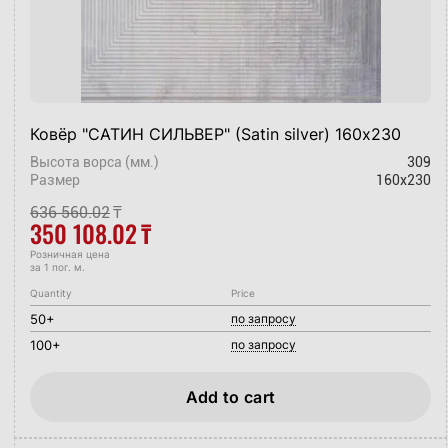
Ковёр "САТИН СИЛЬВЕР" (Satin silver) 160х230
Высота ворса (мм.)
309
Размер
160x230
636 560.02
₸
350 108.02
₸
Розничная цена
за 1 пог. м.
Quantity
Price
50+
по запросу
100+
по запросу
Add to cart