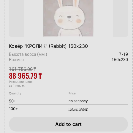
Ковёр "КРОЛИК" (Rabbit) 160х230
Высота ворса (мм.)
7-19
Размер
160x230
161 756.00
₸
88 965.79
₸
Розничная цена
за 1 пог. м.
Quantity
Price
50+
по запросу
100+
по запросу
Add to cart