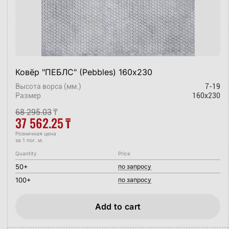
Ковёр "ПЕБЛС" (Pebbles) 160х230
Высота ворса (мм.)
7-19
Размер
160x230
68 295.03
₸
37 562.25
₸
Розничная цена
за 1 пог. м.
Quantity
Price
50+
по запросу
100+
по запросу
Add to cart