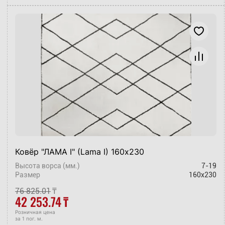
Ковёр "ЛАМА I" (Lama I) 160х230
Высота ворса (мм.)
7-19
Размер
160x230
76 825.01
₸
42 253.74
₸
Розничная цена
за 1 пог. м.