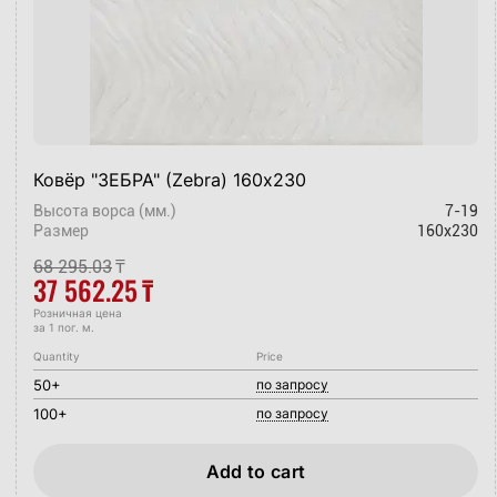
Ковёр "ЗЕБРА" (Zebra) 160х230
Высота ворса (мм.)
7-19
Размер
160x230
68 295.03
₸
37 562.25
₸
Розничная цена
за 1 пог. м.
Quantity
Price
50+
по запросу
100+
по запросу
Add to cart