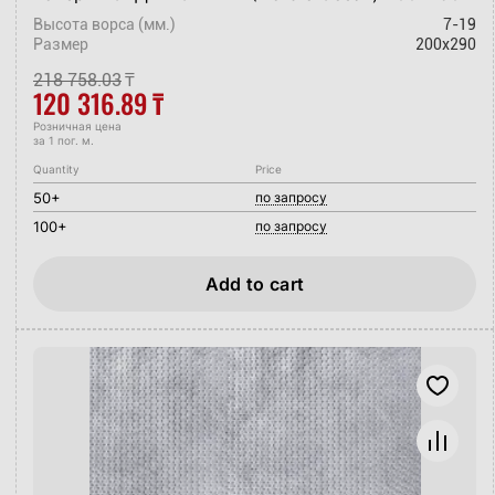
Высота ворса (мм.)
7-19
Размер
200x290
218 758.03
₸
120 316.89
₸
Розничная цена
за 1 пог. м.
Quantity
Price
50+
по запросу
100+
по запросу
Add to cart