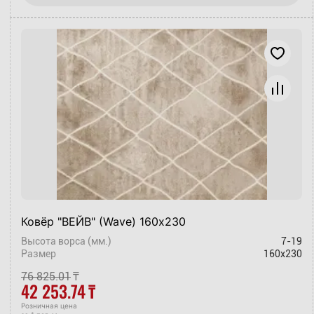
Ковёр "ВЕЙВ" (Wave) 160х230
Высота ворса (мм.)
7-19
Размер
160x230
76 825.01
₸
42 253.74
₸
Розничная цена