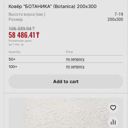
Ковёр "БОТАНИКА" (Botanica) 200х300
Высота ворса (мм.)
7-19
Размер
200x300
106 339.04
₸
58 486.41
₸
Розничная цена
за 1 пог. м.
Quantity
Price
50+
по запросу
100+
по запросу
Add to cart