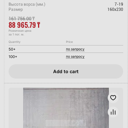
Высота ворса (мм.)
7-19
Размер
160x230
161 756.00
₸
88 965.79
₸
Розничная цена
за 1 пог. м.
Quantity
Price
50+
по запросу
100+
по запросу
Add to cart