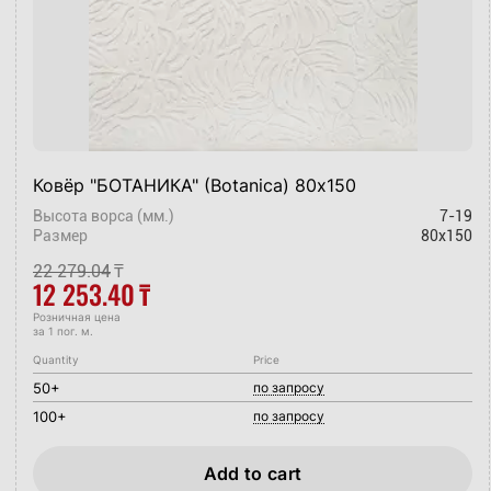
Ковёр "БОТАНИКА" (Botanica) 80х150
Высота ворса (мм.)
7-19
Размер
80x150
22 279.04
₸
12 253.40
₸
Розничная цена
за 1 пог. м.
Quantity
Price
50+
по запросу
100+
по запросу
Add to cart