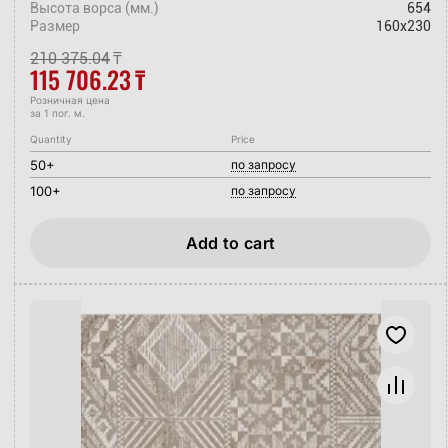
Высота ворса (мм.)
654
Размер
160x230
210 375.04
₸
115 706.23
₸
Розничная цена
за 1 пог. м.
Quantity
Price
50+
по запросу
100+
по запросу
Add to cart