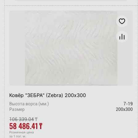
Ковёр "ЗЕБРА" (Zebra) 200х300
Высота ворса (мм.)
7-19
Размер
200x300
106 339.04
₸
58 486.41
₸
Розничная цена
за 1 пог. м.