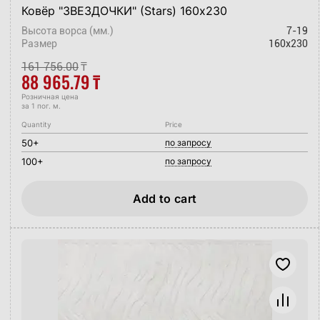
Ковёр "ЗВЕЗДОЧКИ" (Stars) 160х230
Высота ворса (мм.)
7-19
Размер
160x230
161 756.00
₸
88 965.79
₸
Розничная цена
за 1 пог. м.
Quantity
Price
50+
по запросу
100+
по запросу
Add to cart