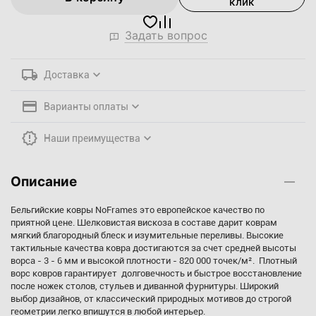
клик
Задать вопрос
Доставка
Варианты оплаты
Наши преимущества
Описание
Бельгийские ковры NoFrames это европейское качество по
приятной цене. Шелковистая вискоза в составе дарит коврам
мягкий благородный блеск и изумительные переливы. Высокие
тактильные качества ковра достигаются за счет средней высоты
ворса - 3 - 6 мм и высокой плотности - 820 000 точек/м². Плотный
ворс ковров гарантирует долговечность и быстрое восстановление
после ножек столов, стульев и диванной фурнитуры. Широкий
выбор дизайнов, от классический природных мотивов до строгой
геометрии легко впишутся в любой интерьер.