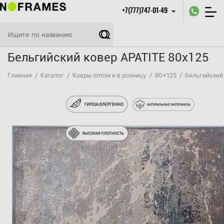
+7(777)747-01-49
Бельгийский ковер APATITE 80x125
Главная
/
Каталог
/
Ковры оптом и в розницу
/
80x125
/
Бельгийский