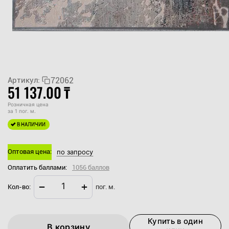
72062
Артикул:
51 137.00
₸
Розничная цена
за 1 пог. м.
В НАЛИЧИИ
Оптовая цена:
по запросу
Оплатить баллами:
1056 баллов
−
+
Кол-во:
пог. м.
Купить в один
В корзину