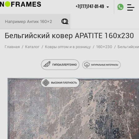
+7(777)747-01-49
Бельгийский ковер APATITE 160x230
Главная
/
Каталог
/
Ковры оптом и в розницу
/
160x230
/
Бельгийски