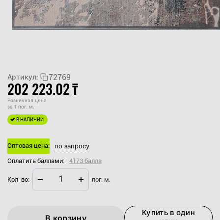
72769
Артикул:
202 223.02
₸
Розничная цена
за 1 пог. м.
В НАЛИЧИИ
Оптовая цена:
по запросу
Оплатить баллами:
4173 балла
−
+
Кол-во:
пог. м.
Купить в один
В корзину