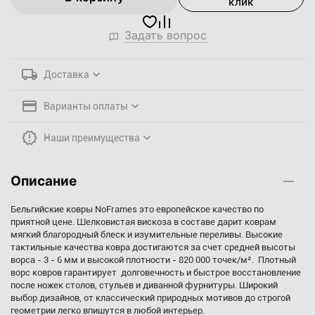
клик
Задать вопрос
Доставка
Варианты оплаты
Наши преимущества
Описание
Бельгийские ковры NoFrames это европейское качество по
приятной цене. Шелковистая вискоза в составе дарит коврам
мягкий благородный блеск и изумительные переливы. Высокие
тактильные качества ковра достигаются за счет средней высоты
ворса - 3 - 6 мм и высокой плотности - 820 000 точек/м². Плотный
ворс ковров гарантирует долговечность и быстрое восстановление
после ножек столов, стульев и диванной фурнитуры. Широкий
выбор дизайнов, от классический природных мотивов до строгой
геометрии легко впишутся в любой интерьер.