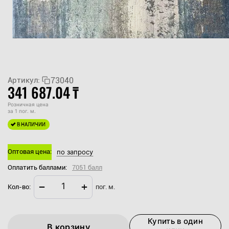
73040
Артикул:
341 687.04
₸
Розничная цена
за 1 пог. м.
В НАЛИЧИИ
Оптовая цена:
по запросу
Оплатить баллами:
7051 балл
−
+
Кол-во:
пог. м.
Купить в один
В корзину