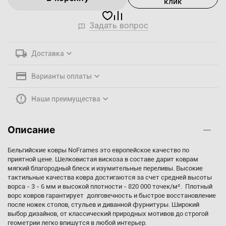
клик
Задать вопрос
Доставка
Варианты оплаты
Наши преимущества
Описание
Бельгийские ковры NoFrames это европейское качество по
приятной цене. Шелковистая вискоза в составе дарит коврам
мягкий благородный блеск и изумительные переливы. Высокие
тактильные качества ковра достигаются за счет средней высоты
ворса - 3 - 6 мм и высокой плотности - 820 000 точек/м². Плотный
ворс ковров гарантирует долговечность и быстрое восстановление
после ножек столов, стульев и диванной фурнитуры. Широкий
выбор дизайнов, от классический природных мотивов до строгой
геометрии легко впишутся в любой интерьер.