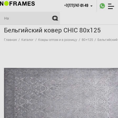
+7(777)747-01-49
Бельгийский ковер CHIC 80x125
Главная
/
Каталог
/
Ковры оптом и в розницу
/
80x125
/
Бельгийский