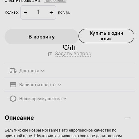
Оплатить баллами:
1056 баллов
−
+
Кол-во:
пог. м.
Купить в один
В корзину
клик
Задать вопрос
Доставка
Варианты оплаты
Наши преимущества
Описание
Бельгийские ковры NoFrames это европейское качество по
приятной цене. Шелковистая вискоза в составе дарит коврам